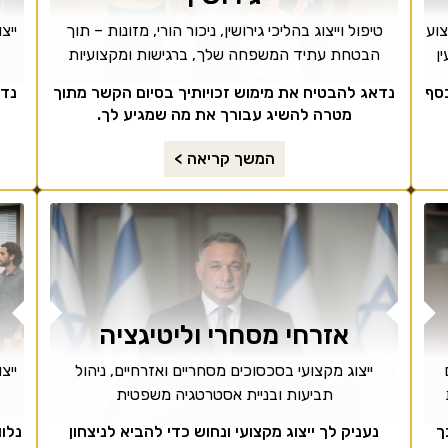
צוע
טיפול וייצוג בהליכי גירושין, ניכור הורי, מזונות – תוך
ייצ
ן
הבטחת עתיד המשפחה שלך, ברגישות ומקצועיות
סף
נדאג להבטיח את מימוש זכויותיך בסיום הקשר מתוך
נדא
מטרה להשיג עבורך את מה שמגיע לך.
המשך קריאה >
אזרחי מסחרי וליטיגציה
ייצוג מקצועי בסכסוכים מסחריים ואזרחיים, ניהול
ייצ
תביעות ובניית אסטרטגיה משפטית
ך
נעניק לך ייצוג מקצועי ונחוש כדי להביא לניצחון
נלו