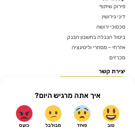
פירוק שיתוף
דיני גירושין
סכסוכי ירושה
ביטול הגבלה בחשבון הבנק
אזרחי – מסחרי וליטיגציה
מכרזים
יצירת קשר
להתייעצות בוואטסאפ
איך אתה מרגיש היום?
התקשרו אלינו
טוב
פוחד
מבולבל
כועס
כל הזכויות שמורות לעו״ד רענן גל| האתר נבנה ע”י פרפל UX