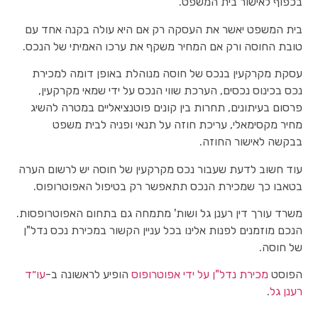
בכפוף לאישור בית המשפט.
בית המשפט יאשר את העסקה רק אם היא עולה בקנה אחד עם
טובת החוסה ורק אם המחיר משקף את ערכו האמיתי של הנכס.
עסקת מקרקעין בנכס של חוסה מנוהלת באופן דומה למכירת
נכס בכינוס נכסים, הערכת שווי הנכס על ידי שמאי מקרקעין,
פרסום בעיתונים, תחרות בין קונים פוטנציאליים במטרה להשיג
מחיר מקסימאלי, עריכת חוזה על תנאי ופניה לבית משפט
בבקשה לאישור החוזה.
עוד חשוב לדעת שעבור נכס מקרקעין של חוסה יש לרשום הערה
בטאבו כך שמכירת הנכס תתאפשר רק בטיפול האפוטרופוס.
משרד עורך דין רענן גל ושות' מתמחה גם בתחום האפוטרופסות.
הנכם מוזמנים לפנות אלינו בכל עניין הקשור במכירת נכס נדל"ן
של חוסה.
הפוסט
מכירת נדל"ן על ידי אפוטרופוס
הופיע לראשונה ב-
עו״ד
רענן גל
.