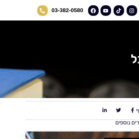
03-382-0580
ל
ף
ם נוספים