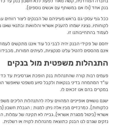
בחברה המודרנית, קשה מאוד לפעול ללא חשבון בנק עד כדי ש
בנק אחד (ולו אם במשותף עם אנשים נוספים).
ככל גוף עסקי גם בראש מעייניהם של הבנקים ליצור רווחים ע
לקוחותיו, נציגיו ישמחו להעניק אשראי והלוואות ובתנאי שאנו
לעמוד בהתחייבותנו זו.
יחסם של פקידי הבנק יהיה לבבי כל עוד איננו מתקשים לעמו
אינם מהססים להטיל עלינו סנקציות, לעיתים חמורות, מכבידות
התנהלות משפטית מול בנקים
פעמים רבות קורה שהתנהלות בנק הופכת אגרסיבית עד כדי 
עו"ד המתמחה בדיני בנקאות ולקבל סיוע משפטי שיאפשר התמ
במקרים בהם אנו זכאים לו.
ישנם נושאים אופייניים המהווים עילה להתנהלות הליכים משפ
כלקוחות). כמרכזיים מבין אלה ניתן למנות ; הגבלת חשבון (
אשראי (ביטול מסגרת אשראי), גבייה לא תקינה של עמלות, התג
נזקים שגרם לנו הבנק כתוצאה מהנהלות לקויה או רשלנית.