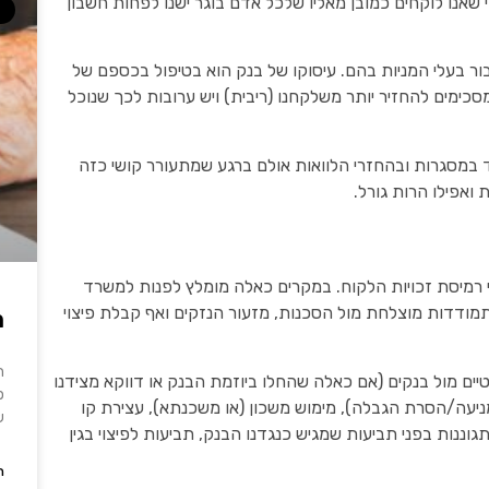
אנו לוקחים כמובן מאליו שלכל אדם בוגר ישנו לפחות חשבון
בור בעלי המניות בהם. עיסוקו של בנק הוא בטיפול בכספם של
 מסכימים להחזיר יותר משלקחנו (ריבית) ויש ערובות לכך שנוכל
ד במסגרות ובהחזרי הלוואות אולם ברגע שמתעורר קושי כזה
 ואפילו הרות גורל.
רמיסת זכויות הלקוח. במקרים כאלה מומלץ לפנות למשרד
ודדות מוצלחת מול הסכנות, מזעור הנזקים ואף קבלת פיצוי
מ
ה
טיים מול בנקים (אם כאלה שהחלו ביוזמת הבנק או דווקא מצידנו
פ
מניעה/הסרת הגבלה), מימוש משכון (או משכנתא), עצירת קו
ש
וננות בפני תביעות שמגיש כנגדנו הבנק, תביעות לפיצוי בגין
ה