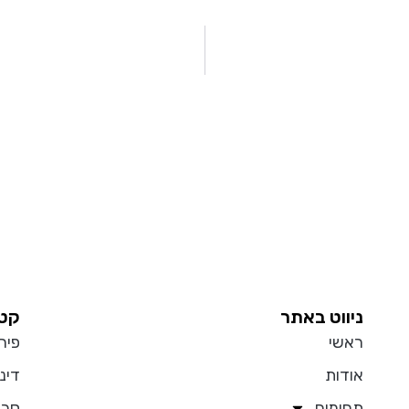
ניווט באתר
קטג
ראשי
פיר
אודות
דיני
תחומים
סכס