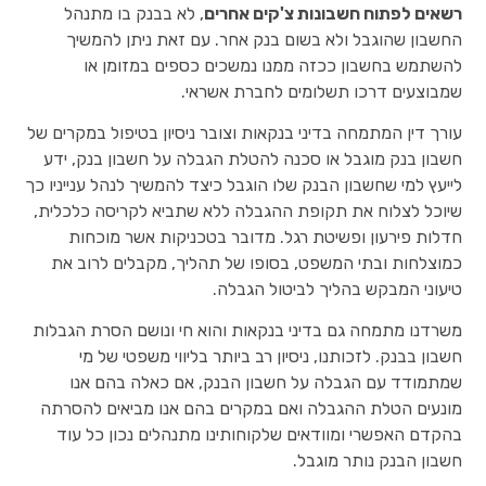
רשאים לפתוח חשבונות צ'קים אחרים
, לא בבנק בו מתנהל
החשבון שהוגבל ולא בשום בנק אחר. עם זאת ניתן להמשיך
להשתמש בחשבון ככזה ממנו נמשכים כספים במזומן או
שמבוצעים דרכו תשלומים לחברת אשראי.
עורך דין המתמחה בדיני בנקאות וצובר ניסיון בטיפול במקרים של
חשבון בנק מוגבל או סכנה להטלת הגבלה על חשבון בנק, ידע
לייעץ למי שחשבון הבנק שלו הוגבל כיצד להמשיך לנהל ענייניו כך
שיוכל לצלוח את תקופת ההגבלה ללא שתביא לקריסה כלכלית,
חדלות פירעון ופשיטת רגל. מדובר בטכניקות אשר מוכחות
כמוצלחות ובתי המשפט, בסופו של תהליך, מקבלים לרוב את
טיעוני המבקש בהליך לביטול הגבלה.
משרדנו מתמחה גם בדיני בנקאות והוא חי ונושם הסרת הגבלות
חשבון בבנק. לזכותנו, ניסיון רב ביותר בליווי משפטי של מי
שמתמודד עם הגבלה על חשבון הבנק, אם כאלה בהם אנו
מונעים הטלת ההגבלה ואם במקרים בהם אנו מביאים להסרתה
בהקדם האפשרי ומוודאים שלקוחותינו מתנהלים נכון כל עוד
חשבון הבנק נותר מוגבל.