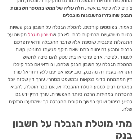
מהחלטות והנחיות הממשלה כמו גם מחקיקה רלוונטית, חוק
צ'קים ללא כיסוי בראשה,
חלה עליה של ממש במספר חשבונות
הבנק שהוגדרו כחשבונות מוגבלים
.
כאמור, בפוסטים קודמים, להטלת הגבלה על חשבון בנק עשויות
להיות משמעויות מרחיקות לכת. לא רק ש
חשבון מוגבל
מקשה על
התנהלות פיננסית שוטפת אלא שדבר ההגבלה וודאי יתפרסם
ברבים ומרגע זה יהווה כתם שאת היקף פגיעתו במוניטין קשה
לעמוד. לפיכך, אדם פרטי או בית עסק להם סיבה לחשוש
מהטלת הגבלה על חשבון הבנק שלהם, ובוודאי אם כבר קיבלו
התראה בעניין זה מהבנק, טוב יעשו אם יפנו ללא דיחוי אל עורך
דין המתמחה בדיני בנקאות ובמשפט מסחרי. עורך דין שכזה יוכל
במקרים רבים למנוע הטלת ההגבלה או, אם כבר הוטלה, להביא
להסרתה במהירות הרבה ביותר האפשרית. עורך הדין ידע גם
לסייע בניהול שוטף במשך תקופת ההגבלה כך שימוזערו הנזקים
שלה.
מתי מוטלת הגבלה על חשבון
בנק