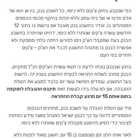
כפי שנקבע בחוק צ'קים ללא כיסוי, כל חשבון בנק, בין אן הוא של
אדם פרטי או של בית עסק וללא תלות בהיקף סכומי הכספים
המנוהלים בו, יוגדר כחשבון בנק מוגבל אם נרשמו בו בתוך 12
חודשים עשרה צ'קים שנותרו ללא כיסוי, דהיינו שהיתרה בחשבון
הבנק בעת שמקבלי הצ'ק ניסו לפורעו הייתה בלתי מספקת ולא
אפשרה לבנק בו מתנהל החשבון לכבד את הצ'ק – צ'קים
חוזרים בפי העם.
ברגע שבבנק נוכחו לדעת כי תנאי עשרת הצ'קים הנ"ל מתקיים,
הבנק מחויב לשלוח התראה לבעיית החשבון בעניין זה. לרשות
בעל החשבון, עומדים חמישה עשר יום בלבד למנוע את הטלת
ההגבלה, אם לא עלה בידו לעשות זאת
תיכנס ההגבלה לתוקפה
בתום אותם 15 יום מרגע קבלת ההתראה
.
מיד עם הטלת הגבלה על חשבון בנק, מחויבים הבנקים
המסחריים לדווח על כך לבנק ישראל המנהל מאגר מידע הפתוח
לציבור כדי לסייע להימנע מקבלת צ'קים שיוותרו ללא כיסוי.
לאור אותו חלון זמן מצומצם בן 15 יום, חשוב מאוד לפנות ללא