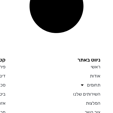
ניווט באתר
קטג
ראשי
פיר
אודות
דיני
תחומים
סכס
השירותים שלנו
ביט
המלצות
אזר
צור קשר
מכר